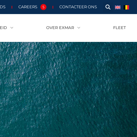
ADS
CAREERS
CONTACTEER ONS
5
EID
OVER EXMAR
FLEET